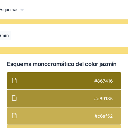
Esquemas
azmin
Esquema monocromático del color jazmín
#867416
#a69135
#c6af52