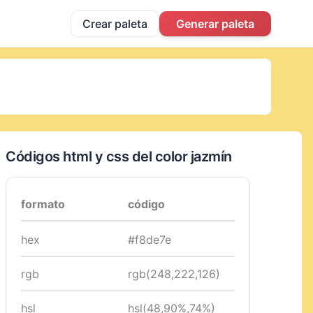
Crear paleta
Generar paleta
Códigos html y css del color jazmín
formato
código
hex
#f8de7e
rgb
rgb(248,222,126)
hsl
hsl(48,90%,74%)