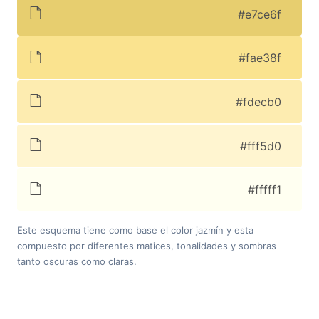
#e7ce6f
#fae38f
#fdecb0
#fff5d0
#fffff1
Este esquema tiene como base el color jazmín y esta
compuesto por diferentes matices, tonalidades y sombras
tanto oscuras como claras.