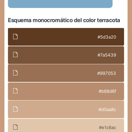
Esquema monocromático del color terracota
#5d3a20
#7a5439
#997053
#b88d6f
#d0aa8c
#e1c6ac