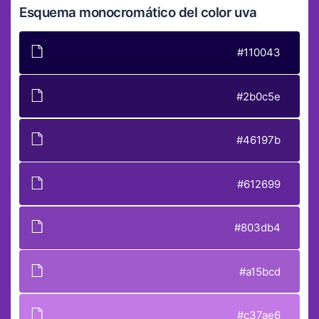
Esquema monocromático del color uva
#110043
#2b0c5e
#46197b
#612699
#803db4
#a15bcd
#c37ae6