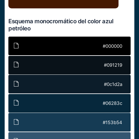
Esquema monocromático del color azul
petróleo
#000000
#091219
#0c1d2a
#06283c
#153b54