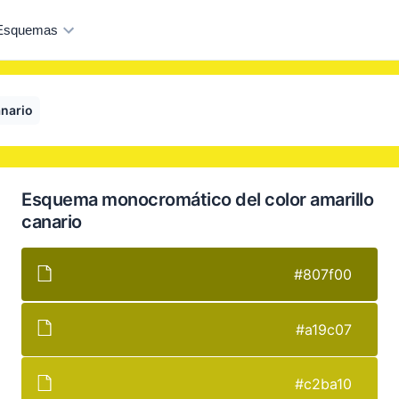
Esquemas
nario
Esquema monocromático del color amarillo
canario
#807f00
#a19c07
#c2ba10