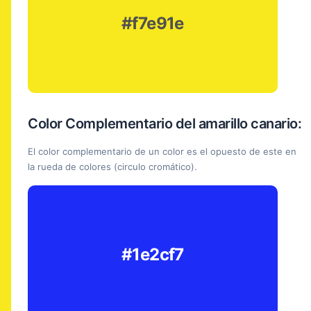
#f7e91e
Color Complementario del amarillo canario:
El color complementario de un color es el opuesto de este en
la rueda de colores (circulo cromático).
#1e2cf7