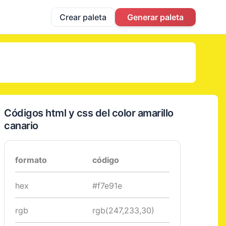
Crear paleta
Generar paleta
Códigos html y css del color amarillo
canario
formato
código
hex
#f7e91e
rgb
rgb(247,233,30)