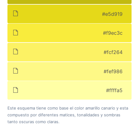
#e5d919
#f9ec3c
#fcf264
#fef986
#ffffa5
Este esquema tiene como base el color amarillo canario y esta
compuesto por diferentes matices, tonalidades y sombras
tanto oscuras como claras.