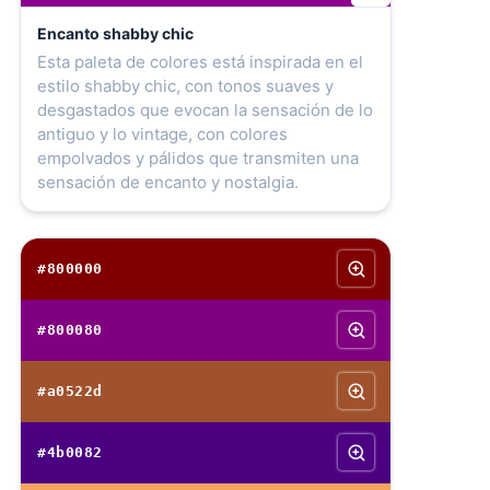
Encanto shabby chic
Esta paleta de colores está inspirada en el
estilo shabby chic, con tonos suaves y
desgastados que evocan la sensación de lo
antiguo y lo vintage, con colores
empolvados y pálidos que transmiten una
sensación de encanto y nostalgia.
#800000
#800080
#a0522d
#4b0082