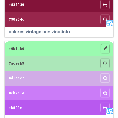
#831339
#98264c
colores vintage con vinotinto
#9bfab0
#ace7b9
#d1ace7
#cb7cf8
#b859ef