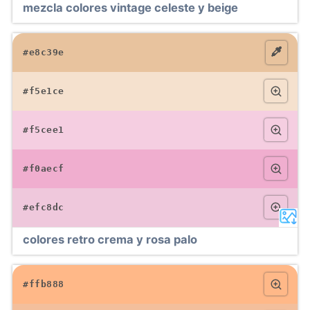
mezcla colores vintage celeste y beige
#e8c39e
#f5e1ce
#f5cee1
#f0aecf
#efc8dc
colores retro crema y rosa palo
#ffb888