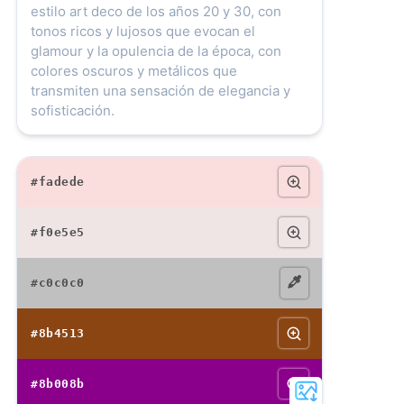
estilo art deco de los años 20 y 30, con
tonos ricos y lujosos que evocan el
glamour y la opulencia de la época, con
colores oscuros y metálicos que
transmiten una sensación de elegancia y
sofisticación.
#fadede
#f0e5e5
#c0c0c0
#8b4513
#8b008b