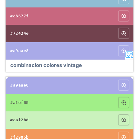
#c8677f
#72424e
#a9aae8
combinacion colores vintage
#a9aae8
#a1ef88
#caf2bd
#f2985b