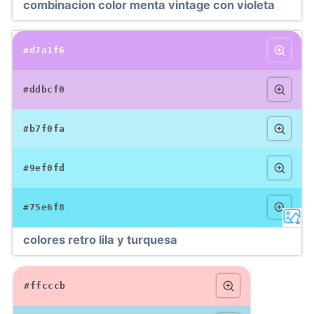
combinacion color menta vintage con violeta
#d7a1f6
#ddbcf0
#b7f0fa
#9ef0fd
#75e6f8
colores retro lila y turquesa
#ffcccb