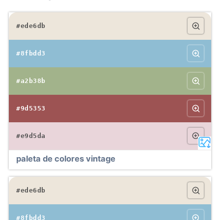
#ede6db
#8fbdd3
#a2b38b
#9d5353
#e9d5da
paleta de colores vintage
#ede6db
#8fbdd3