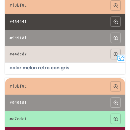
#f3bf9c
#484441
#94918f
#e4dcd7
color melon retro con gris
#f3bf9c
#94918f
#a7edc1