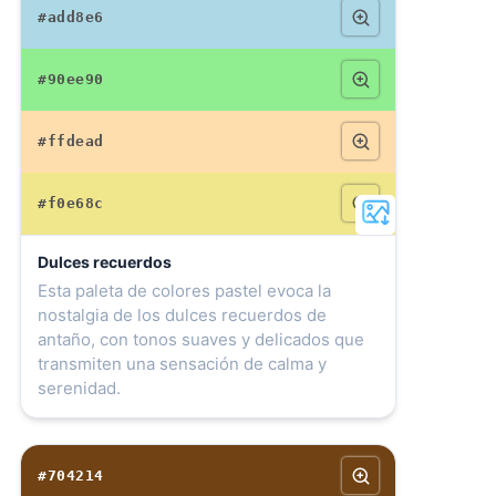
#add8e6
#90ee90
#ffdead
#f0e68c
Dulces recuerdos
Esta paleta de colores pastel evoca la
nostalgia de los dulces recuerdos de
antaño, con tonos suaves y delicados que
transmiten una sensación de calma y
serenidad.
#704214