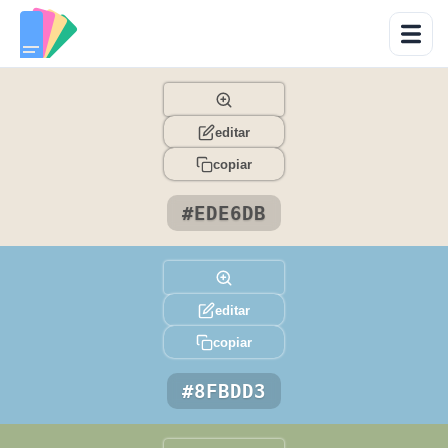
editar
copiar
#EDE6DB
editar
copiar
#8FBDD3