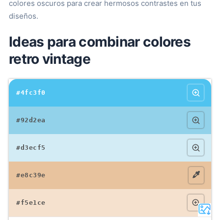
colores oscuros para crear hermosos contrastes en tus
diseños.
Ideas para combinar colores
retro vintage
#4fc3f0
#92d2ea
#d3ecf5
#e8c39e
#f5e1ce