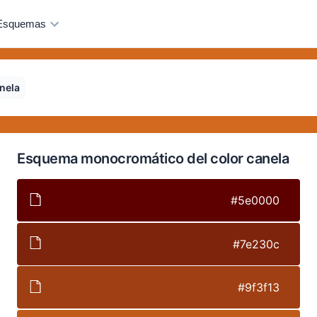
Esquemas
nela
Esquema monocromático del color canela
#5e0000
#7e230c
#9f3f13