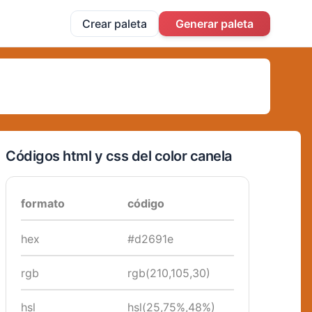
Crear paleta
Generar paleta
Códigos html y css del color canela
formato
código
hex
#d2691e
rgb
rgb(210,105,30)
hsl
hsl(25,75%,48%)