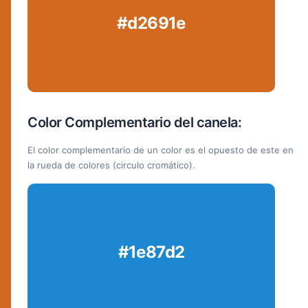
#d2691e
Color Complementario del canela:
El color complementario de un color es el opuesto de este en
la rueda de colores (circulo cromático).
#1e87d2