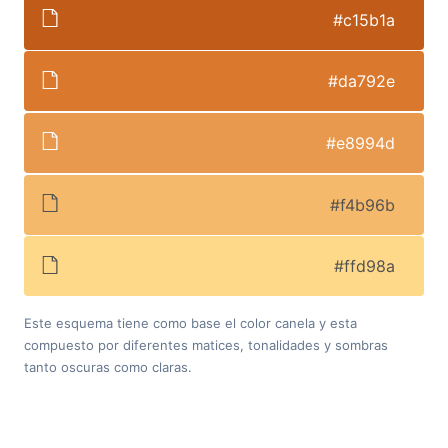
#c15b1a
#da792e
#e8994d
#f4b96b
#ffd98a
Este esquema tiene como base el color canela y esta
compuesto por diferentes matices, tonalidades y sombras
tanto oscuras como claras.