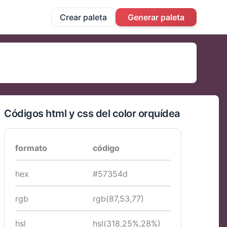
Crear paleta
Generar paleta
Códigos html y css del color orquídea
formato
código
hex
#57354d
rgb
rgb(87,53,77)
hsl
hsl(318,25%,28%)