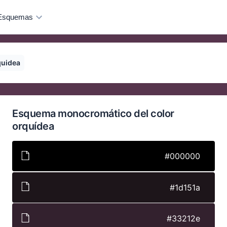
Esquemas
quidea
Esquema monocromático del color
orquídea
#000000
#1d151a
#33212e