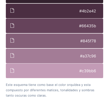
#4b2e42
#66435b
#845f78
#a37c96
#c39bb6
Este esquema tiene como base el color orquídea y esta
compuesto por diferentes matices, tonalidades y sombras
tanto oscuras como claras.