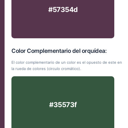
#57354d
Color Complementario del orquídea:
El color complementario de un color es el opuesto de este en
la rueda de colores (circulo cromático).
#35573f