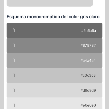
Esquema monocromático del color gris claro
#6a6a6a
#878787
#a4a4a4
#c3c3c3
#d9d9d9
#e6e6e6