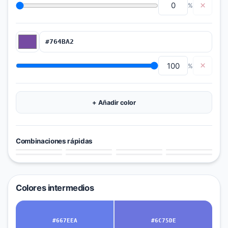
×
%
×
%
+
Añadir color
Combinaciones rápidas
Colores intermedios
#667EEA
#6C75DE