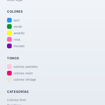
COLORES
azul
verde
amarillo
rosa
morado
TONOS
colores pasteles
colores neón
colores vintage
CATEGORÍAS
Colores html