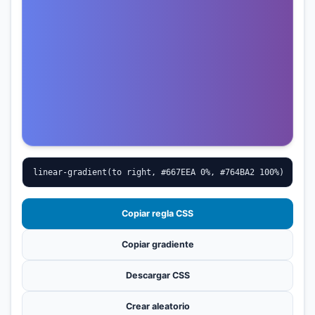
linear-gradient(to right, #667EEA 0%, #764BA2 100%)
Copiar regla CSS
Copiar gradiente
Descargar CSS
Crear aleatorio