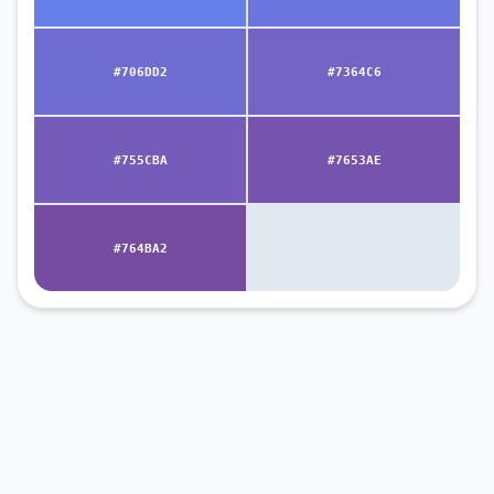
#706DD2
#7364C6
#755CBA
#7653AE
#764BA2