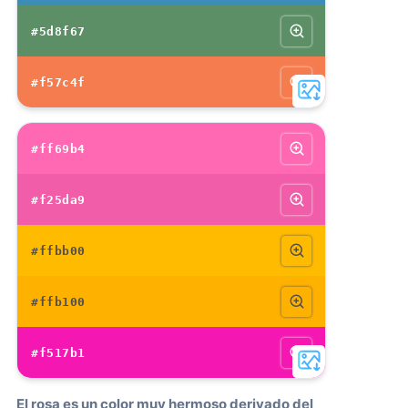
#5d8f67
#f57c4f
#ff69b4
#f25da9
#ffbb00
#ffb100
#f517b1
El rosa es un color muy hermoso derivado del