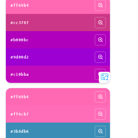
#ff69b4
#cc3787
#b000bc
#9d00d2
#c10bba
#ff69b4
#ff6cb7
#3b8db6