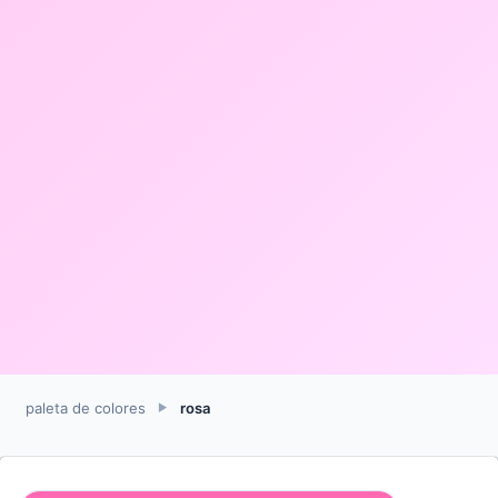
paleta de colores
rosa
►