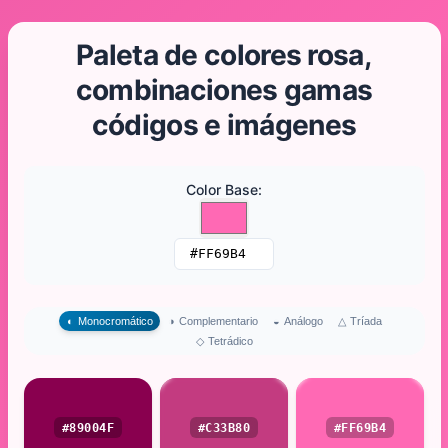
Paleta de colores rosa,
combinaciones gamas
códigos e imágenes
Color Base
:
△
Tríada
◐
Monocromático
◑
Complementario
◒
Análogo
◇
Tetrádico
#89004F
#C33B80
#FF69B4