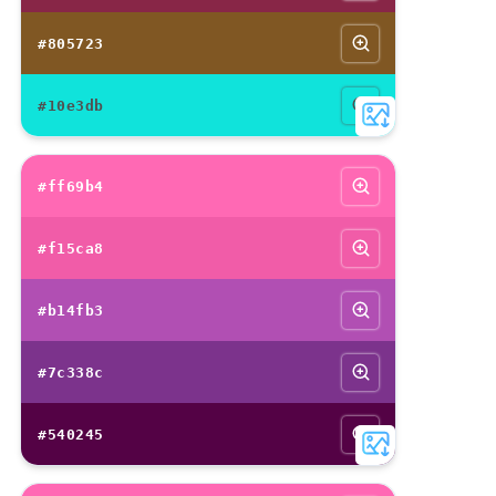
#805723
#10e3db
#ff69b4
#f15ca8
#b14fb3
#7c338c
#540245