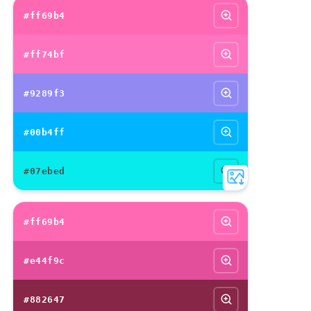
#ff69b4
#ff74bf
#9289f3
#00b4ff
#07ebed
#ff69b4
#e44f9c
#882647