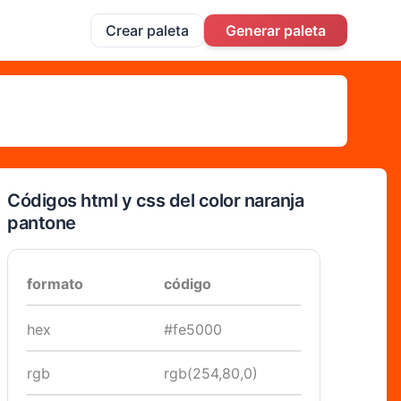
Crear paleta
Generar paleta
Códigos html y css del color naranja
pantone
formato
código
hex
#fe5000
rgb
rgb(254,80,0)