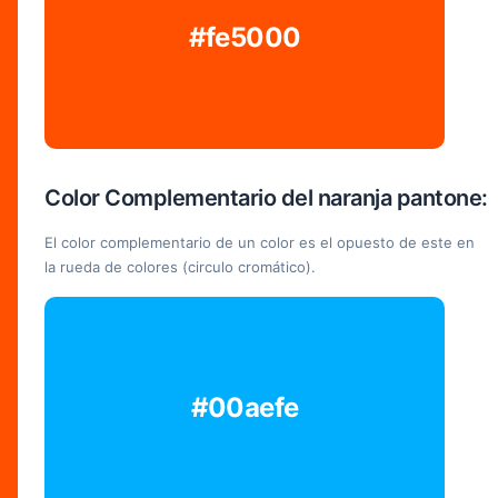
#fe5000
Color Complementario del naranja pantone:
El color complementario de un color es el opuesto de este en
la rueda de colores (circulo cromático).
#00aefe