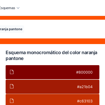
Esquemas
ranja pantone
Esquema monocromático del color naranja
pantone
#800000
#a21b04
#c63103