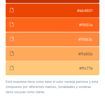
#eb4601
#ff651a
#ff883c
#ffa95b
#ffc77a
Este esquema tiene como base el color naranja pantone y esta
compuesto por diferentes matices, tonalidades y sombras
tanto oscuras como claras.