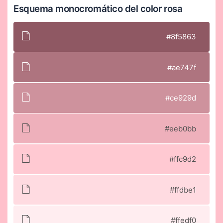
Esquema monocromático del color rosa
#8f5863
#ae747f
#ce929d
#eeb0bb
#ffc9d2
#ffdbe1
#ffedf0