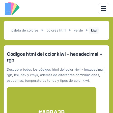
paleta de colores
colores html
verde
kiwi
►
►
►
Códigos html del color kiwi - hexadecimal +
rgb
Descubre todos los códigos html del color kiwi - hexadecimal,
rgb, hsl, hsv y cmyk, además de diferentes combinaciones,
esquemas, temperaturas tonos y tipos de color kiwi.
#ABBA3B