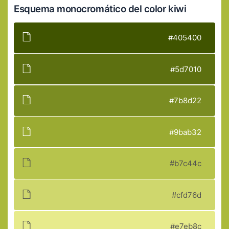
Esquema monocromático del color kiwi
#405400
#5d7010
#7b8d22
#9bab32
#b7c44c
#cfd76d
#e7eb8c