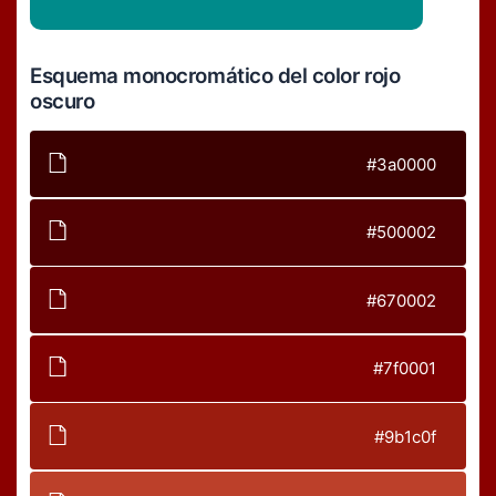
Esquema monocromático del color rojo
oscuro
#3a0000
#500002
#670002
#7f0001
#9b1c0f