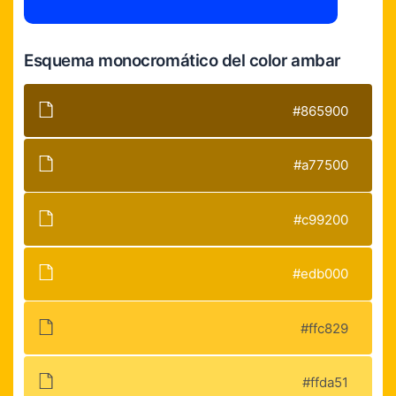
Esquema monocromático del color ambar
#865900
#a77500
#c99200
#edb000
#ffc829
#ffda51