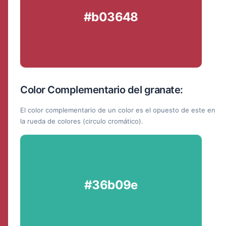
#b03648
Color Complementario del granate:
El color complementario de un color es el opuesto de este en
la rueda de colores (circulo cromático).
#36b09e