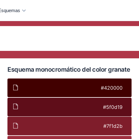
Esquemas
Esquema monocromático del color granate
#420000
#5f0d19
#7f1d2b