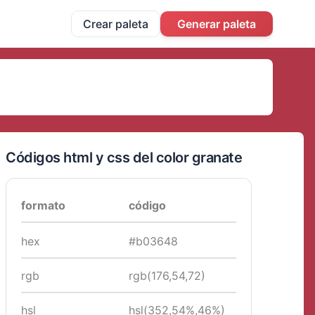
Crear paleta
Generar paleta
Códigos html y css del color granate
formato
código
hex
#b03648
rgb
rgb(176,54,72)
hsl
hsl(352,54%,46%)