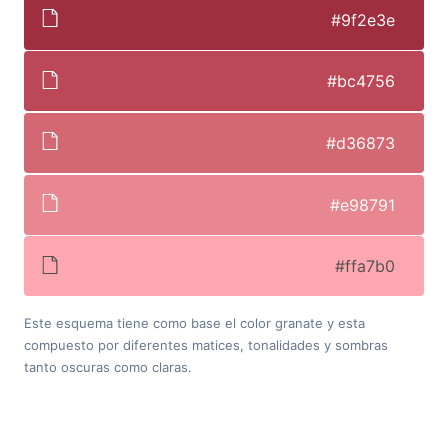
#9f2e3e
#bc4756
#d36873
#e98791
#ffa7b0
Este esquema tiene como base el color granate y esta
compuesto por diferentes matices, tonalidades y sombras
tanto oscuras como claras.