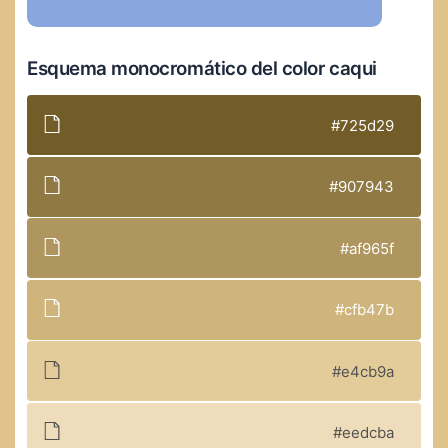
Esquema monocromático del color caqui
#725d29
#907943
#af965f
#cfb47b
#e4cb9a
#eedcba