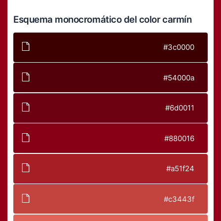
Esquema monocromático del color carmín
#3c0000
#54000a
#6d0011
#880016
#a51f24
#c3443f