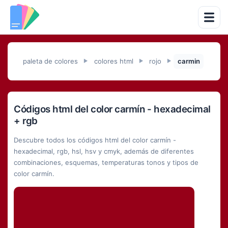
paleta de colores
colores html
rojo
carmin
►
►
►
Códigos html del color carmín - hexadecimal
+ rgb
Descubre todos los códigos html del color carmín -
hexadecimal, rgb, hsl, hsv y cmyk, además de diferentes
combinaciones, esquemas, temperaturas tonos y tipos de
color carmín.