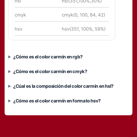
hsl
hsl(351,100%,30%)
cmyk
cmyk(0, 100, 84, 42)
hsv
hsv(351, 100%, 59%)
¿Cómo es el color carmín en rgb?
¿Cómo es el color carmín en cmyk?
¿Cúal es la composición del color carmín en hsl?
¿Cómo es el color carmín en formato hsv?