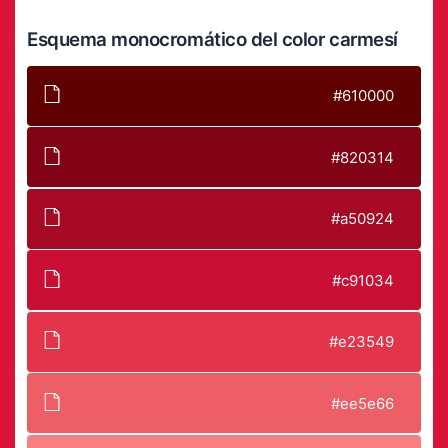
Esquema monocromático del color carmesí
#610000
#820314
#a50924
#c91034
#e23549
#ee5e66