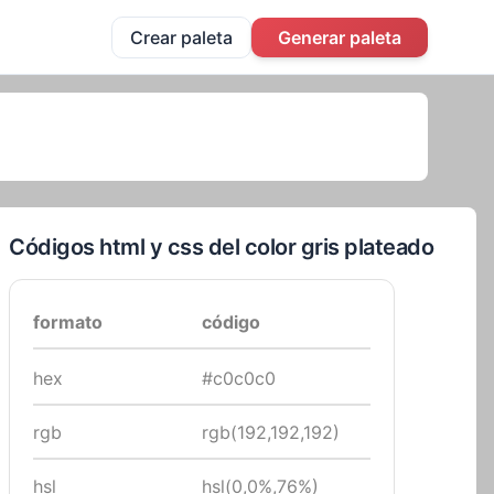
Crear paleta
Generar paleta
Códigos html y css del color gris plateado
formato
código
hex
#c0c0c0
rgb
rgb(192,192,192)
hsl
hsl(0,0%,76%)