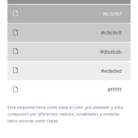
#b1b1b1
#c9c9c9
#dbdbdb
#ededed
#ffffff
Este esquema tiene como base el color gris plateado y esta
compuesto por diferentes matices, tonalidades y sombras
tanto oscuras como claras.