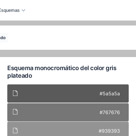
Esquemas
ado
Esquema monocromático del color gris
plateado
#5a5a5a
#767676
#939393