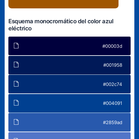
Esquema monocromático del color azul
eléctrico
#00003d
#001958
#002c74
#004091
#2859ad