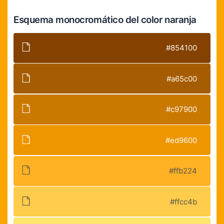
Esquema monocromático del color naranja
#854100
#a65c00
#c97900
#ed9600
#ffb224
#ffcc4b