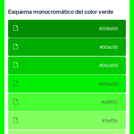
Esquema monocromático del color verde
#008d00
#00ac00
#00cd00
#00ee00
#48ff31
#7eff5c