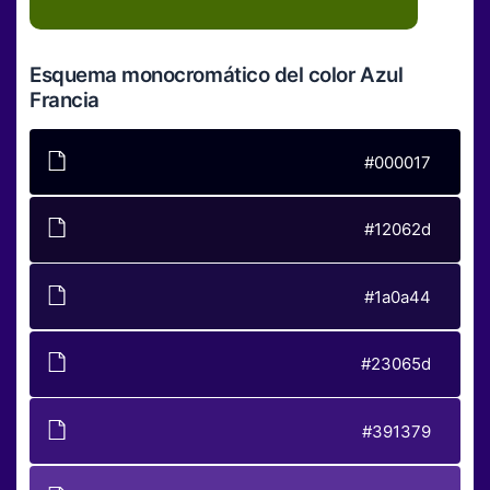
Esquema monocromático del color Azul
Francia
#000017
#12062d
#1a0a44
#23065d
#391379