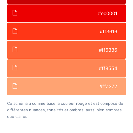
#ec0001
#ff3616
#ff6336
#ff8554
#ffa372
Ce schéma a comme base la couleur rouge et est composé de
différentes nuances, tonalités et ombres, aussi bien sombres
que claires