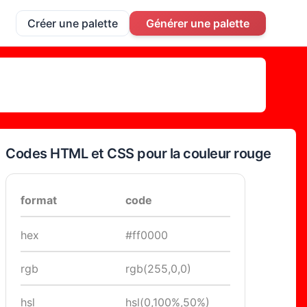
Créer une palette
Générer une palette
Codes HTML et CSS pour la couleur rouge
format
code
hex
#ff0000
rgb
rgb(255,0,0)
hsl
hsl(0,100%,50%)