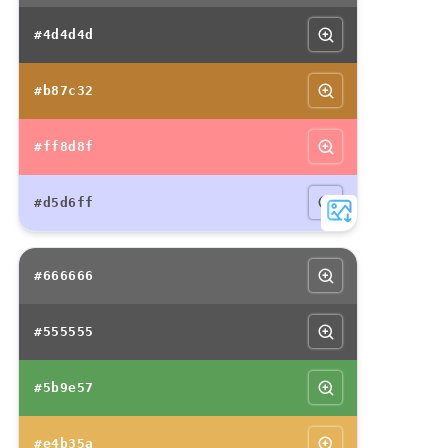
#4d4d4d
#b87c32
#ff8d8f
#d5d6ff
#666666
#555555
#5b9e57
#e4b35a