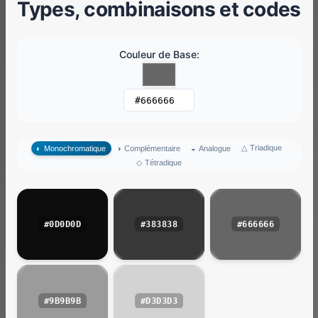
Types, combinaisons et codes
Couleur de Base
:
△
Triadique
◐
Monochromatique
◑
Complémentaire
◒
Analogue
◇
Tétradique
#0D0D0D
#383838
#666666
#9B9B9B
#D3D3D3