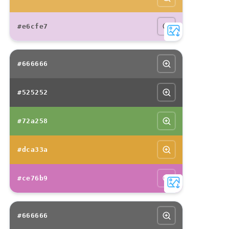
#e6cfe7
#666666
#525252
#72a258
#dca33a
#ce76b9
#666666