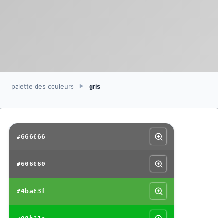
palette des couleurs
gris
►
#666666
#606060
#4ba83f