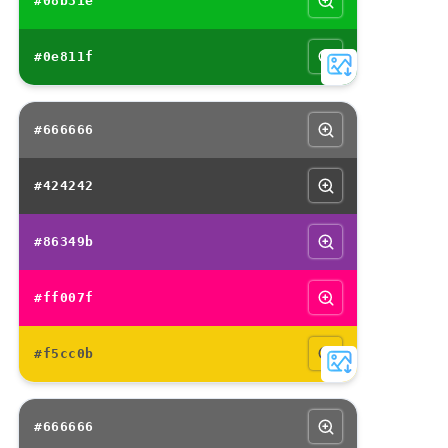
#08b31e
#0e811f
#666666
#424242
#86349b
#ff007f
#f5cc0b
#666666