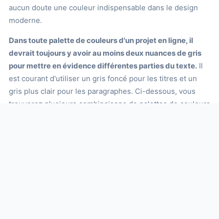
aucun doute une couleur indispensable dans le design
moderne.
Dans toute palette de couleurs d'un projet en ligne, il
devrait toujours y avoir au moins deux nuances de gris
pour mettre en évidence différentes parties du texte.
Il
est courant d'utiliser un gris foncé pour les titres et un
gris plus clair pour les paragraphes. Ci-dessous, vous
trouverez plusieurs combinaisons de palettes de couleurs
grises parmi lesquelles vous pouvez choisir celle qui
convient le mieux à votre projet.
Palettes monochromatiques de
différentes nuances et types
de gris
Le gris, comme toutes les couleurs, présente différentes