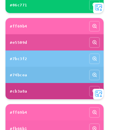
#06c771
#ff69b4
#e5509d
#7bc3f2
#74bcea
#cb3a8a
#ff69b4
#fb66b1