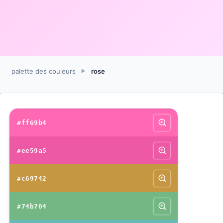
palette des couleurs
rose
►
#ff69b4
#ee59a5
#c69742
#74b784