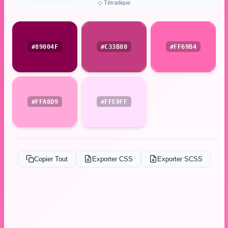
◇
Tétradique
#89004F
#C33B80
#FF69B4
#FFA8D9
#FFE0FF
Copier Tout
Exporter CSS
Exporter SCSS