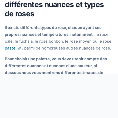
différentes nuances et types
de roses
Il existe différents types de rose, chacun ayant ses
propres nuances et températures, notamment :
le rose
pâle, le fuchsia, le rose bonbon, le rose moyen ou le rose
pastel
, parmi de nombreuses autres nuances de rose.
Pour choisir une palette, vous devez tenir compte des
différentes nuances et nuances d'une couleur, ci-
dessous nous vous montrons différentes images de
palettes monochromes de différentes nuances de rose
pour vous aider à trouver votre couleur idéale.
N'oubliez
pas que si vous ne trouvez pas la couleur dont vous avez
besoin, vous pouvez utiliser notre
générateur de palettes de couleurs
pour trouver votre
couleur préférée.