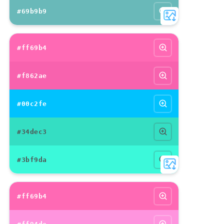
#69b9b9
#ff69b4
#f862ae
#00c2fe
#34dec3
#3bf9da
#ff69b4