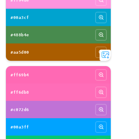
#ff94de
#00a3cf
#488b4e
#aa5d00
#ff69b4
#ff6db8
#c072d6
#00a3ff