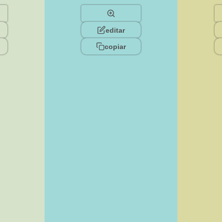
editar
copiar