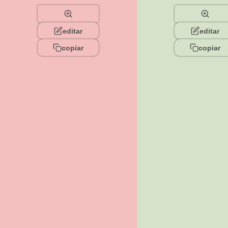
editar
editar
copiar
copiar