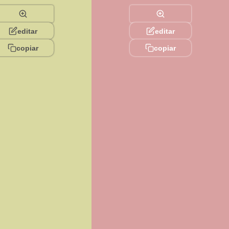
editar
editar
copiar
copiar