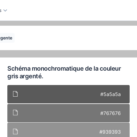
s
rgente
Schéma monochromatique de la couleur
gris argenté.
#5a5a5a
#767676
#939393