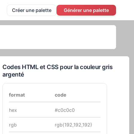
Créer une palette
Générer une palette
Codes HTML et CSS pour la couleur gris
argenté
format
code
hex
#c0c0c0
rgb
rgb(192,192,192)