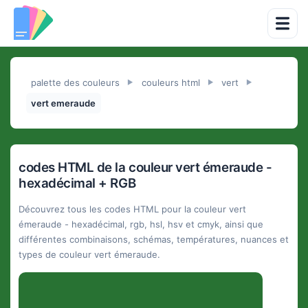
palette des couleurs
couleurs html
vert
►
►
►
vert emeraude
codes HTML de la couleur vert émeraude -
hexadécimal + RGB
Découvrez tous les codes HTML pour la couleur vert
émeraude - hexadécimal, rgb, hsl, hsv et cmyk, ainsi que
différentes combinaisons, schémas, températures, nuances et
types de couleur vert émeraude.