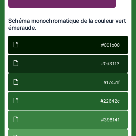
Schéma monochromatique de la couleur vert
émeraude.
#001b00
#0d3113
#174a1f
#22642c
#398141