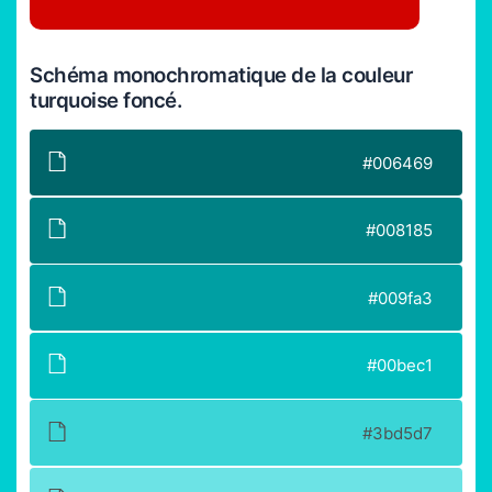
Schéma monochromatique de la couleur
turquoise foncé.
#006469
#008185
#009fa3
#00bec1
#3bd5d7