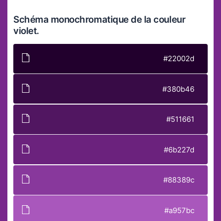
Schéma monochromatique de la couleur
violet.
#22002d
#380b46
#511661
#6b227d
#88389c
#a957bc