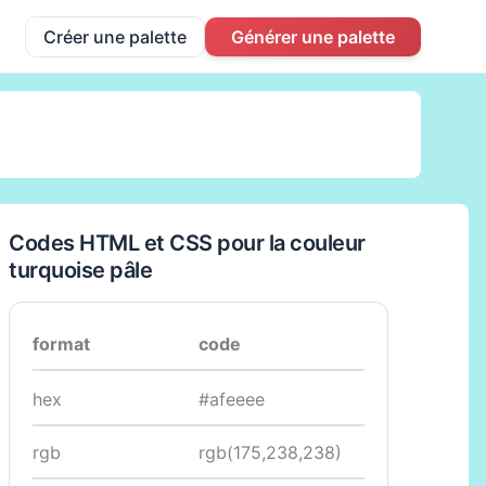
Créer une palette
Générer une palette
Codes HTML et CSS pour la couleur
turquoise pâle
format
code
hex
#afeeee
rgb
rgb(175,238,238)