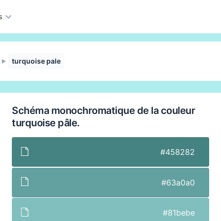
s
turquoise pale
►
Schéma monochromatique de la couleur
turquoise pâle.
#458282
#63a0a0
#81bebe