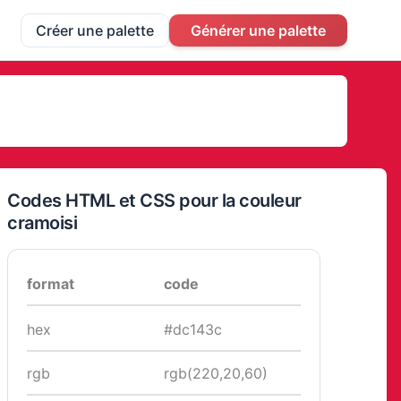
Créer une palette
Générer une palette
Codes HTML et CSS pour la couleur
cramoisi
format
code
hex
#dc143c
rgb
rgb(220,20,60)