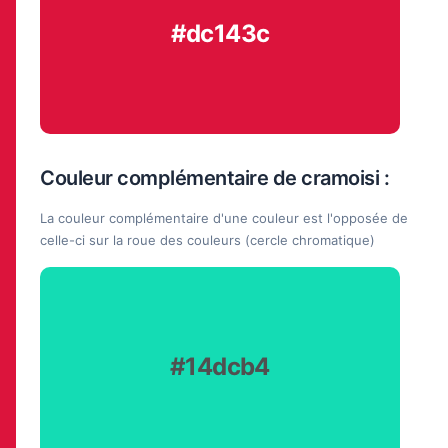
#dc143c
Couleur complémentaire de cramoisi :
La couleur complémentaire d'une couleur est l'opposée de
celle-ci sur la roue des couleurs (cercle chromatique)
#14dcb4