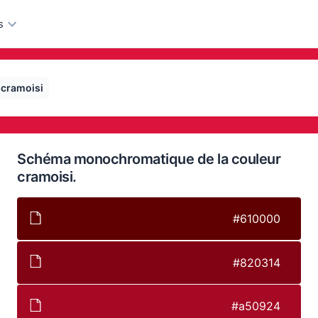
s
cramoisi
Schéma monochromatique de la couleur
cramoisi.
#610000
#820314
#a50924