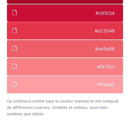
#c91034
#e23549
#ee5e66
#f87f83
#ff9ea2
Ce schéma a comme base la couleur cramoisi et est composé
de différentes nuances, tonalités et ombres, aussi bien
sombres que claires