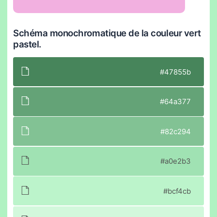
Schéma monochromatique de la couleur vert
pastel.
#47855b
#64a377
#82c294
#a0e2b3
#bcf4cb