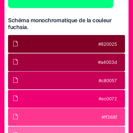
Schéma monochromatique de la couleur
fuchsia.
#820025
#a4003d
#c80057
#ec0072
#ff368f