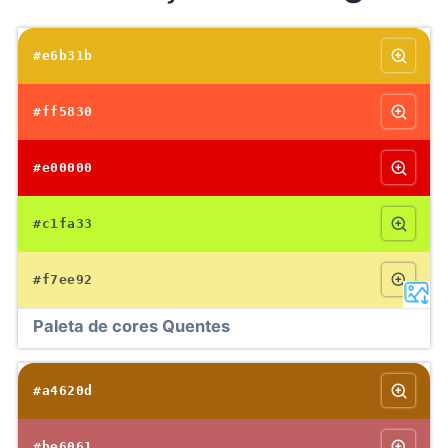
#e6b31b
#ff5830
#e00000
#c1fa33
#f7ee92
Paleta de cores Quentes
#a4620d
#be6061