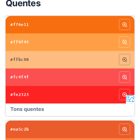
Quentes
#f76e11
#ff9f45
#ffbc80
#fc4f4f
#fe2323
Tons quentes
#ea5c2b