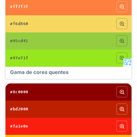
#ff7f3f
#f6d860
#95cd41
#97e71f
Gama de cores quentes
#8c0000
#bd2000
#fa1e0e