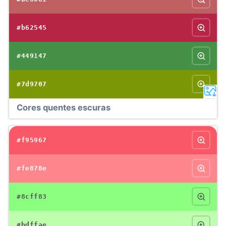
#b62545
#449147
#7d9707
Cores quentes escuras
#f95967
#fe878e
#8cff83
#bdffae