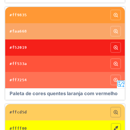
#ff9835
#faa668
#f52019
#ff533a
#ff7254
Paleta de cores quentes laranja com vermelho
#ffcd5d
#ffff00