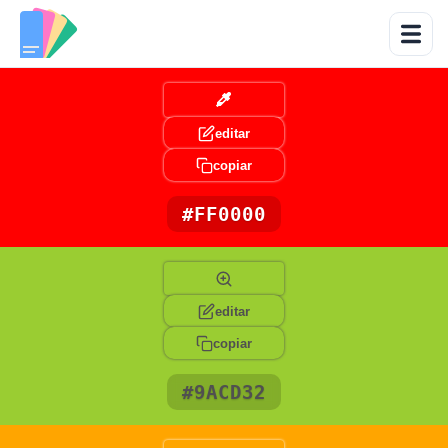
editar
copiar
#FF0000
editar
copiar
#9ACD32