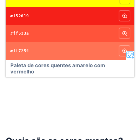
#f52019
#ff533a
#ff7254
Paleta de cores quentes amarelo com
vermelho