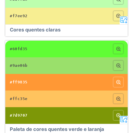
#f7ee92
Cores quentes claras
#60fd35
#9ae06b
#ff9835
#ffc35e
#7d9707
Paleta de cores quentes verde e laranja