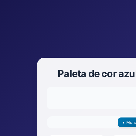
Paleta de cor az
◐
Mono