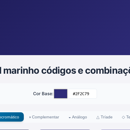
ul marinho códigos e combina
Cor Base
:
cromático
◑
Complementar
◒
Análogo
△
Tríade
◇
Te