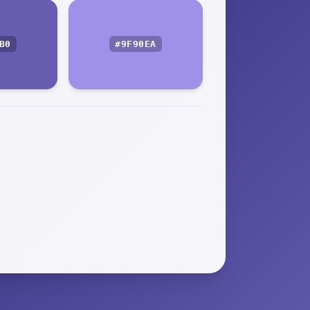
B0
#9F90EA