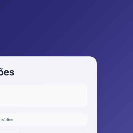
ções
trádico