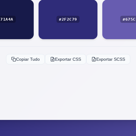
171A4A
#2F2C79
#675C
Copiar Tudo
Exportar CSS
Exportar SCSS