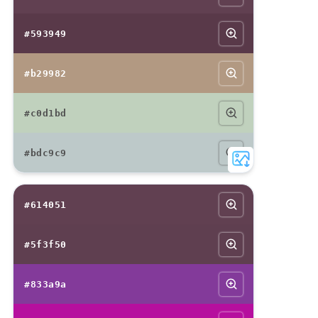
#593949
#b29982
#c0d1bd
#bdc9c9
#614051
#5f3f50
#833a9a