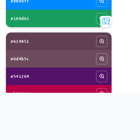
#0089ff
#189d61
#614051
#6d4b5c
#541269
#b70049
#8dd541
Veja mais paletas de cores