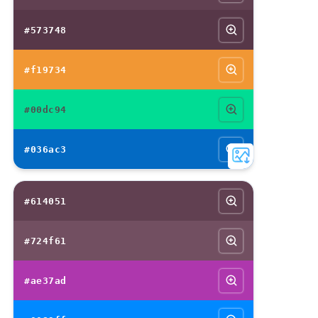
#573748
#f19734
#00dc94
#036ac3
#614051
#724f61
#ae37ad