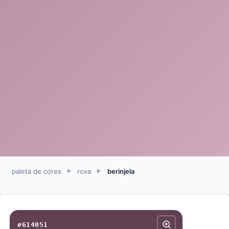
paleta de cores
roxa
berinjela
►
►
#614051