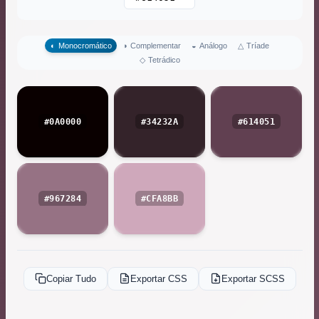
△
Tríade
◐
Monocromático
◑
Complementar
◒
Análogo
◇
Tetrádico
#0A0000
#34232A
#614051
#967284
#CFA8BB
Copiar Tudo
Exportar CSS
Exportar SCSS