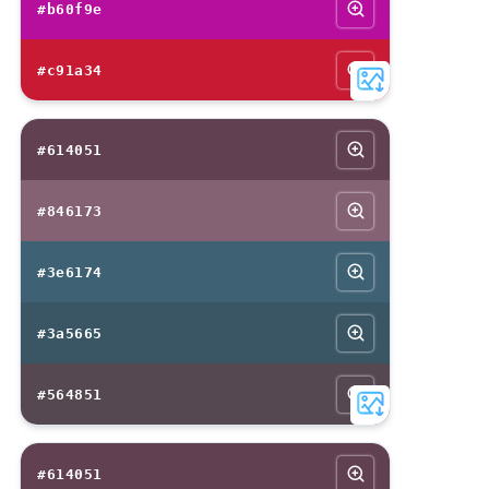
#b60f9e
#c91a34
#614051
#846173
#3e6174
#3a5665
#564851
#614051