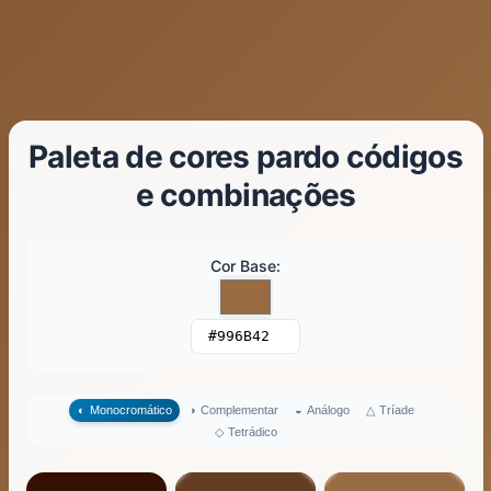
Paleta de cores pardo códigos
e combinações
Cor Base
:
△
Tríade
◐
Monocromático
◑
Complementar
◒
Análogo
◇
Tetrádico