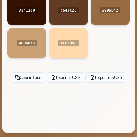
#341100
#643C23
#996B42
#CBA075
#FFD9AB
Copiar Tudo
Exportar CSS
Exportar SCSS