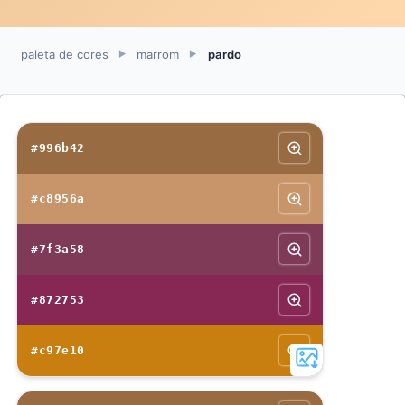
paleta de cores
marrom
pardo
►
►
#996b42
#c8956a
#7f3a58
#872753
#c97e10