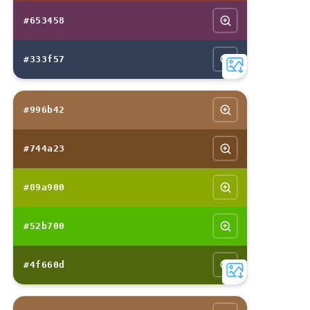
#653458
#333f57
#996b42
#744a23
#89a900
#52b700
#4f660d