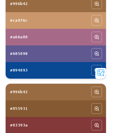
#996b42
#ca976c
#a66a88
#605890
#094893
#996b42
#855931
#83393a