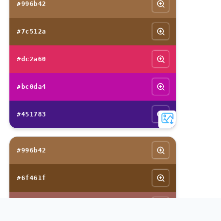
#996b42
#7c512a
#dc2a60
#bc0da4
#451783
#996b42
#6f461f
#9d5e56