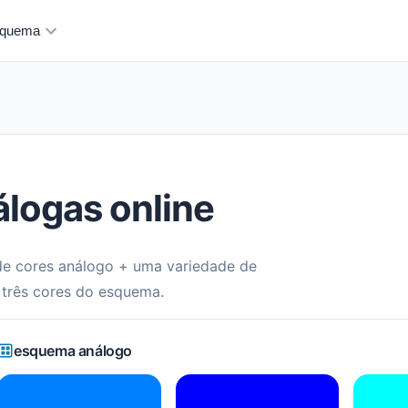
quema
logas online
de cores análogo + uma variedade de
s três cores do esquema.
esquema análogo