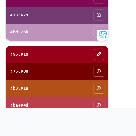
#733a74
#bd92bb
#960018
#750000
#b3501a
#ba404d
#34265a