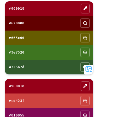
#960018
#620000
#665c00
#3e7520
#325a2d
#960018
#cd423f
#810855