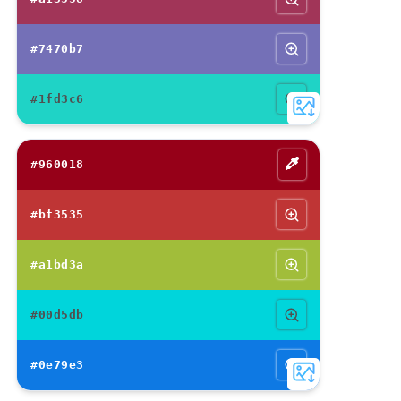
#7470b7
#1fd3c6
#960018
#bf3535
#a1bd3a
#00d5db
#0e79e3