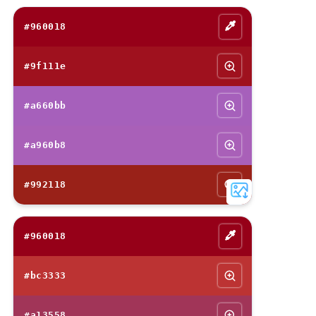
#960018
#9f111e
#a660bb
#a960b8
#992118
#960018
#bc3333
#a13558