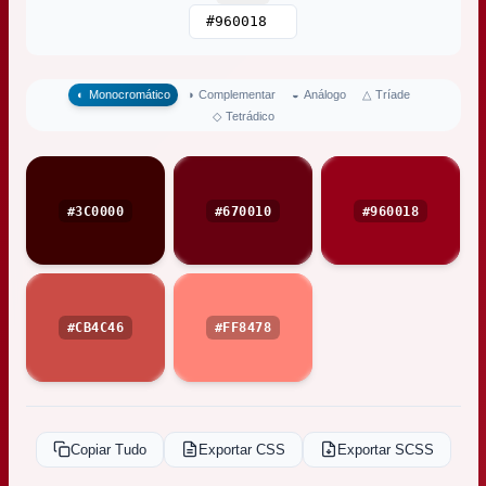
△
Tríade
◐
Monocromático
◑
Complementar
◒
Análogo
◇
Tetrádico
#3C0000
#670010
#960018
#CB4C46
#FF8478
Copiar Tudo
Exportar CSS
Exportar SCSS