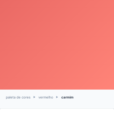
paleta de cores
vermelho
carmim
►
►