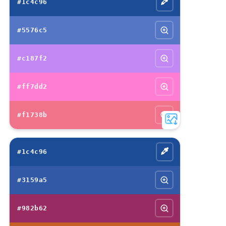
#1c4c96
#5576c5
#c187f2
#ff7dd2
#f1738b
#1c4c96
#3159a5
#982b62