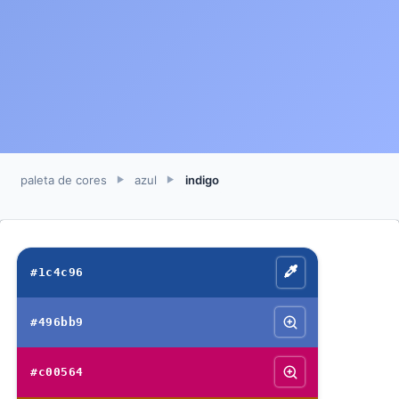
paleta de cores
azul
indigo
►
►
#1c4c96
#496bb9
#c00564