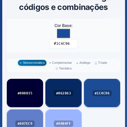
códigos e combinações
Cor Base
:
△
Tríade
◐
Monocromático
◑
Complementar
◒
Análogo
◇
Tetrádico
#000035
#062863
#1C4C96
#607EC9
#9AB4FF