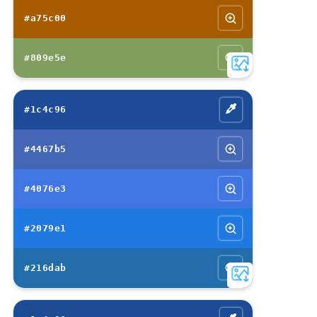
#a75c00
#809e5e
#1c4c96
#4467b5
#4076e3
#2079e1
#216dab