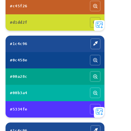
#c45f26
#d1dd2f
#1c4c96
#0c458e
#00a28c
#00b3a4
#5334fe
#1c4c96