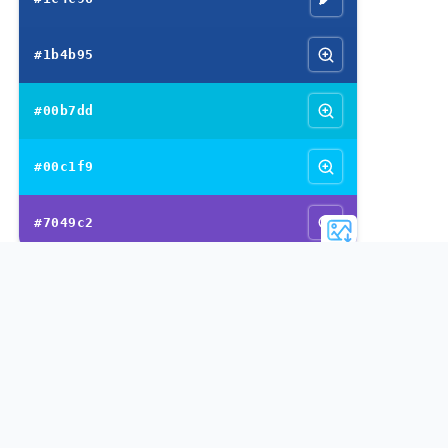
#1b4b95
#00b7dd
#00c1f9
#7049c2
Veja mais paletas de cores
A cor índigo também conhecida como índigo
é um tipo
de
cor azul escura
e intensa que pode ser combinada
com muitas cores e funciona especialmente bem com
cores claras.