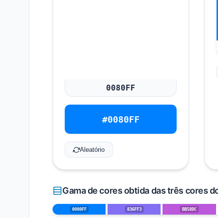
#0080FF
Aleatório
Gama de cores obtida das três cores d
0080FF
836FF3
BB58DC