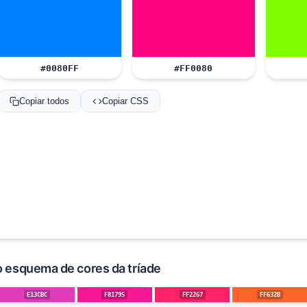
#0080FF
#FF0080
Copiar todos
Copiar CSS
o esquema de cores da tríade
E13CBC
F81795
FF2267
FF632B