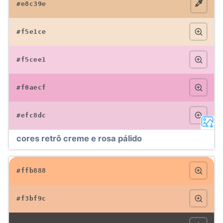
#e8c39e
#f5e1ce
#f5cee1
#f0aecf
#efc8dc
cores retrô creme e rosa pálido
#ffb888
#f3bf9c