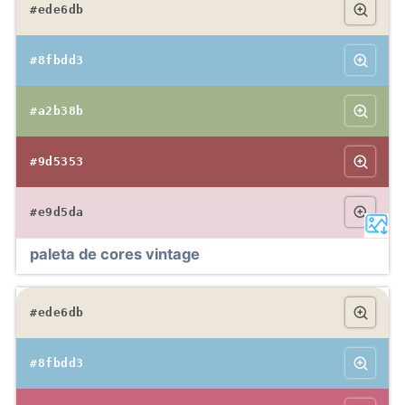
#ede6db
#8fbdd3
#a2b38b
#9d5353
#e9d5da
paleta de cores vintage
#ede6db
#8fbdd3