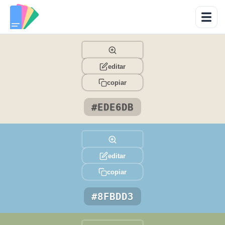
editar
copiar
#EDE6DB
editar
copiar
#8FBDD3