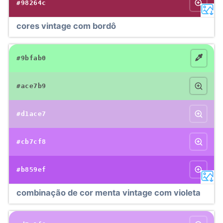
#98264c
cores vintage com bordô
#9bfab0
#ace7b9
#d1ace7
#cb7cf8
#b859ef
combinação de cor menta vintage com violeta