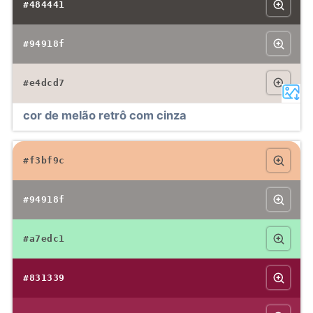
#484441
#94918f
#e4dcd7
cor de melão retrô com cinza
#f3bf9c
#94918f
#a7edc1
#831339