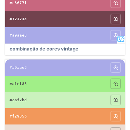
#c8677f
#72424e
#a9aae8
combinação de cores vintage
#a9aae8
#a1ef88
#caf2bd
#f2985b