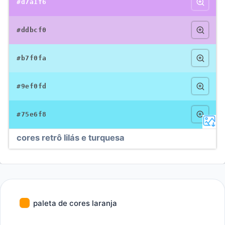
#d7a1f6
#ddbcf0
#b7f0fa
#9ef0fd
#75e6f8
cores retrô lilás e turquesa
paleta de cores laranja