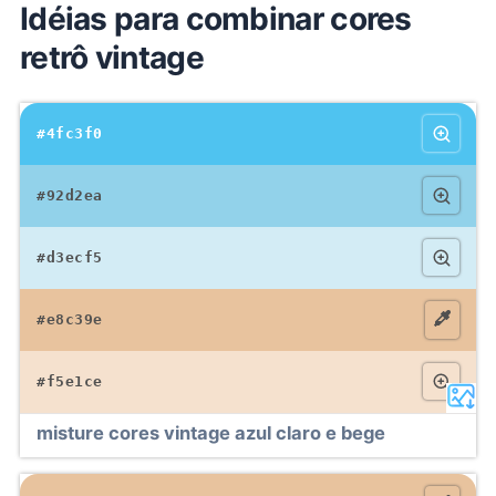
Idéias para combinar cores
retrô vintage
#4fc3f0
#92d2ea
#d3ecf5
#e8c39e
#f5e1ce
misture cores vintage azul claro e bege