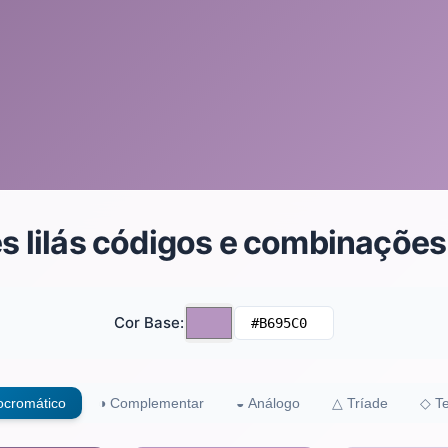
es lilás códigos e combinações
Cor Base
:
cromático
◑
Complementar
◒
Análogo
△
Tríade
◇
Te