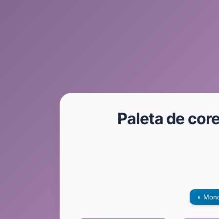
Paleta de cor
◐
Mono