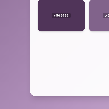
#503459
#