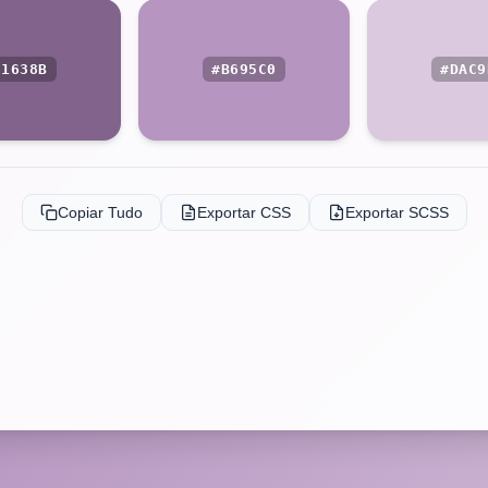
81638B
#B695C0
#DAC9
Copiar Tudo
Exportar CSS
Exportar SCSS