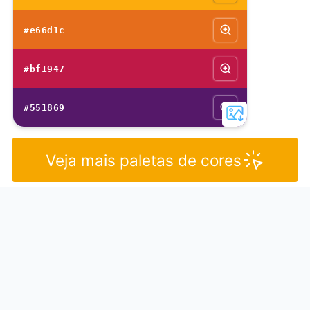
#e66d1c
#bf1947
#551869
Veja mais paletas de cores
A cor mostarda pertence à grande variedade
de
cores amarelas
, seu nome remete à cor do famoso
condimento usado na cozinha chamado mostarda.
Diferenças entre a cor
mostarda e outras cores