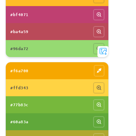
#bf4071
#ba4a59
#96da72
#f6a700
#ffd343
#77b83c
#60a83a