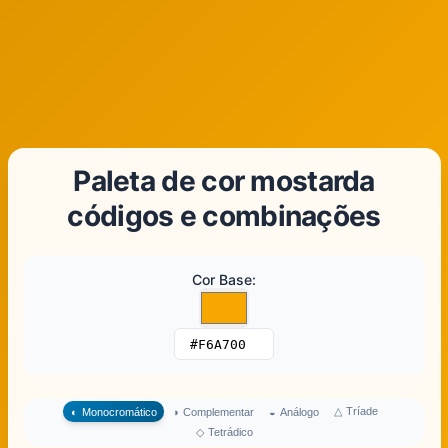
Paleta de cor mostarda
códigos e combinações
Cor Base
:
△
Tríade
◐
Monocromático
◑
Complementar
◒
Análogo
◇
Tetrádico