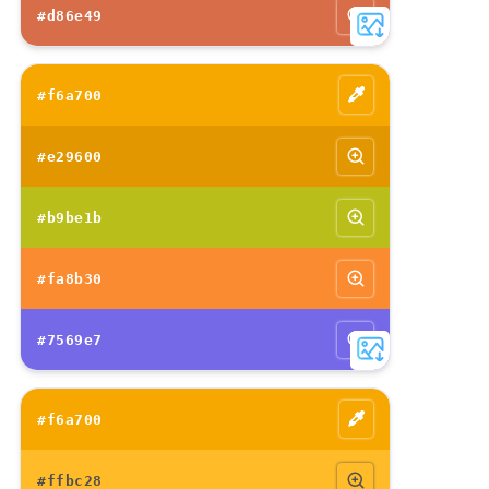
#d86e49
#f6a700
#e29600
#b9be1b
#fa8b30
#7569e7
#f6a700
#ffbc28