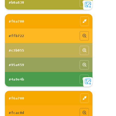
#b0a830
#f6a700
#ffb722
#c3b055
#95a459
#4a9e4b
#f6a700
#fcac0d