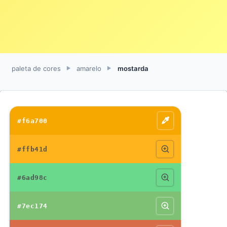
paleta de cores
amarelo
mostarda
►
►
#f6a700
#ffb41d
#6ad98c
#7ec174