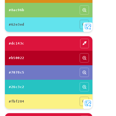
#8ac96b
#62e3ed
#dc143c
#b50022
#7078c5
#26c3c2
#fbf284