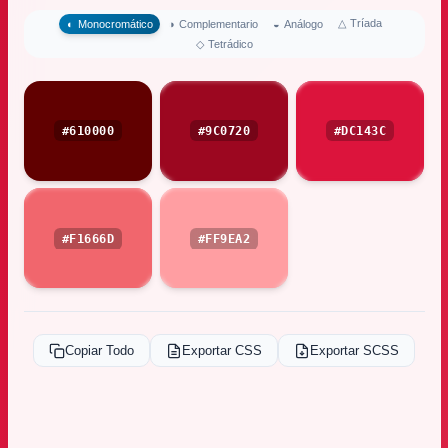
△
Tríada
◐
Monocromático
◑
Complementario
◒
Análogo
◇
Tetrádico
#610000
#9C0720
#DC143C
#F1666D
#FF9EA2
Copiar Todo
Exportar CSS
Exportar SCSS