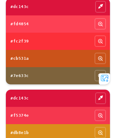
#dc143c
#fd4054
#fc2f39
#cb531a
#7e633c
#dc143c
#f5374e
#db8e1b