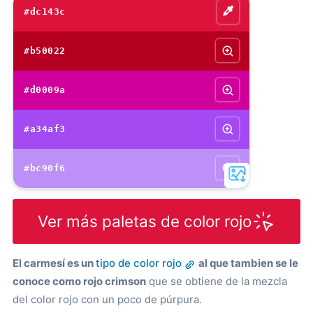
#dc143c
#b50022
#d0009a
#a34af3
#bc90f6
Ver más paletas de color rojo
El carmesí es un
tipo de color rojo
al que tambien se le
conoce como rojo crimson
que se obtiene de la mezcla
del color rojo con un poco de púrpura.