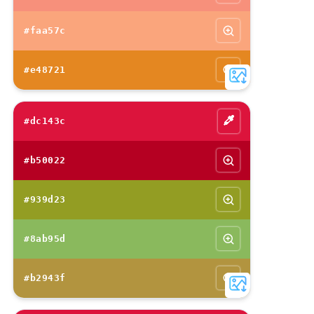
#faa57c
#e48721
#dc143c
#b50022
#939d23
#8ab95d
#b2943f