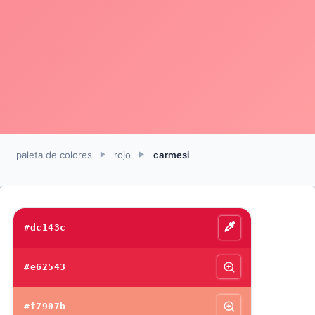
paleta de colores
rojo
carmesi
►
►
#dc143c
#e62543
#f7907b