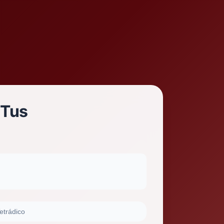
 Tus
etrádico