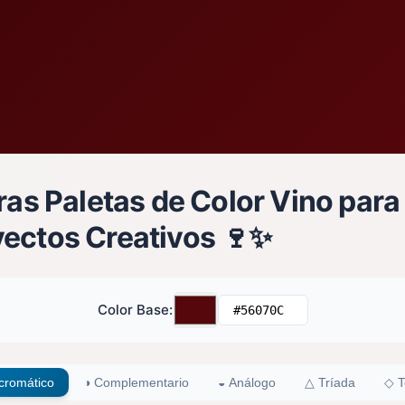
ras Paletas de Color Vino para
yectos Creativos 🍷✨
Color Base
:
romático
◑
Complementario
◒
Análogo
△
Tríada
◇
T