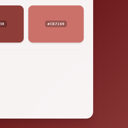
38
#CB7169