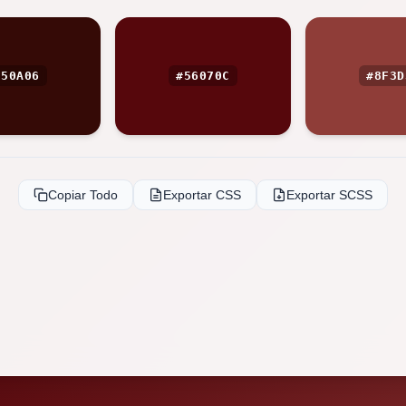
350A06
#56070C
#8F3D
Copiar Todo
Exportar CSS
Exportar SCSS